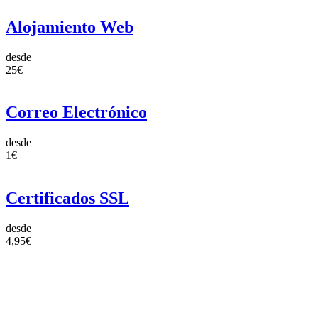
Alojamiento Web
desde
25€
Correo Electrónico
desde
1€
Certificados SSL
desde
4,95€